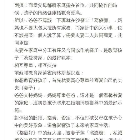
困擾；而當父母都將家庭擺在首位、共同協作的時
候，孩子的情緒健康指數會更高。
所以，爸爸不應該一下班就在沙發上「葛優癱」，媽
媽也不要大包大攬所有家務。而家計中的大小事，也
不該是某一個人說了算，需要夫妻二人共同商定，共
同承擔。
夫妻在家庭中分工有序又合同協作的樣子，是教育孩
子「為愛持家」的最好範本。
相互尊重，相互扶持
前蘇聯教育家蘇霍姆林斯基說過：
你想教育好孩子，首先就要真心尊重並喜愛自己的丈
夫（妻子）。
爸爸支持媽媽，媽媽尊重爸爸，這才是一個溫馨有愛
的家庭，這將是孩子將來在婚姻情感自尊中的最好示
範。
對伴侶的貶損、指責、否定，不但打破父母在孩子心
中的美好形象，還會影響孩子未來的家庭生活。
《都挺好》中的蘇大強，被妻子罵「窩囊廢」，私藏