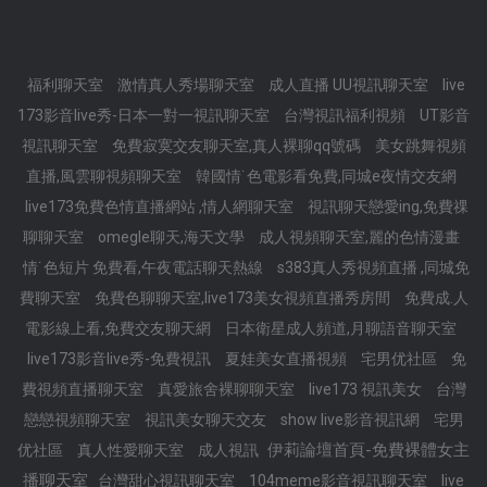
福利聊天室
激情真人秀場聊天室
成人直播 UU視訊聊天室
live
173影音live秀-日本一對一視訊聊天室
台灣視訊福利視頻
UT影音
視訊聊天室
免費寂寞交友聊天室,真人裸聊qq號碼
美女跳舞視頻
直播,風雲聊視頻聊天室
韓國情˙色電影看免費,同城e夜情交友網
live173免費色情直播網站 ,情人網聊天室
視訊聊天戀愛ing,免費祼
聊聊天室
omegle聊天,海天文學
成人視頻聊天室,麗的色情漫畫
情˙色短片 免費看,午夜電話聊天熱線
s383真人秀視頻直播 ,同城免
費聊天室
免費色聊聊天室,live173美女視頻直播秀房間
免費成.人
電影線上看,免費交友聊天網
日本衛星成人頻道,月聊語音聊天室
live173影音live秀-免費視訊
夏娃美女直播視頻
宅男优社區
免
費視頻直播聊天室
真愛旅舍裸聊聊天室
live173 視訊美女
台灣
戀戀視頻聊天室
視訊美女聊天交友
show live影音視訊網
宅男
伊莉論壇首頁-免費裸體女主
优社區
真人性愛聊天室
成人視訊
播聊天室
台灣甜心視訊聊天室
104meme影音視訊聊天室
live