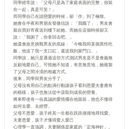
同學經常說：「父母只是為了家庭表面的完整，假裝
在一起，真是可笑！」
而同學自己在談戀愛的時候，卻「作」到了極致。
她會在半夜和男朋友發微信說：「我餓了」，男友會
親自買好宵夜送到樓下給她。而她在這個時候卻又
說：「我困了，你拿回去吧。」
她還會故意挑戰男友的底線：「今晚我和某個異性吃
飯，他送了我一支口紅，還送我到家門口。」
同學說，她只是通過這些方式測試男友是不是會義無
反顧地愛自己。可惜她不知道，有意無意地，她複製
了父母之間冷漠的相處方式。
後來，同學與男友分手了。
父母沒有用自己的點滴行動讓孩子看到恩愛夫妻應有
的模樣，孩子也無法從中汲取到成長的營養。
將來即使有一份真誠的愛情擺在他面前，他也不懂得
如何去愛、去經營。
父母不恩愛，孩子終其一生都在跌跌撞撞地尋找愛。
夫妻恩愛，孩子才懂得愛人愛己
心理學一直強調，夫妻關係是家庭的「定海神針」。