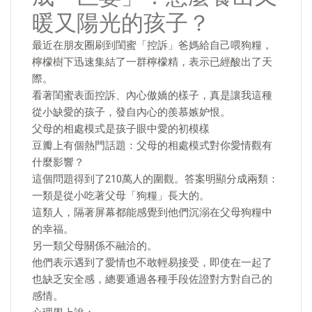
暖又陽光的孩子？
最近在朋友圈刷到閨蜜「控訴」爸媽給自己喂狗糧，
檸檬樹下迅速集結了一群檸檬精，表示已經酸出了天
際。
看著閨蜜表面控訴、內心傲嬌的樣子，真是讓我這種
從小缺愛的孩子，發自內心的羨慕嫉妒恨。
父母的相處模式是孩子眼中愛的初模樣
豆瓣上有個熱門話題：父母的相處模式對你愛情觀有
什麼影響？
這個問題得到了210萬人的圍觀。答案明顯分成兩類：
一類是從小吃著父母「狗糧」長大的。
這類人，隔著屏幕都能感覺到他們沉溺在父母狗糧中
的幸福。
另一類父母關係不融洽的。
他們表示遇到了愛情也不敢輕易接受，即使在一起了
也缺乏安全感，總要通過各種手段佐證對方對自己的
感情。