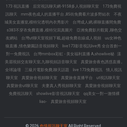
173 視訊直播
后宮視訊聊天網-9158多人視頻聊天室
173免費視
訊聊天
mm夜色成人的直播平台 ,85街免費看片波多野結衣
不夜
城美女直播室,模特兒透明內衣秀影片
台灣成人網,裸聊直播間免費
s383不穿衣免費直播 ,模特兒寫真圖片
亞洲免費影片觀賞 ,聊色交
友網站
台灣ut聊天室視頻下載,超碰免費在線成人視頻
uu女神色
狼直播 ,情色樂園語音視頻聊天
live173影音視訊live秀 全台首創一
對一免費視訊
台灣mmbox彩虹 - 美女福利直播 A,showlive秘
漾
美眉視頻交友聊天室,九聊視頻語音聊天室
真愛旅舍夜色誘惑直播 ,
全球論壇
三級片電影免費,聊天話題
live 173免費視訊
情人視訊
聊天室
真愛旅舍視頻聊天室
真愛旅舍直播平台
ut視訊聊天室
真愛旅舍ut聊天室
夫妻真人秀視頻聊天室
真愛旅舍視頻聊天室
免費視訊聊天
showlive影音視訊聊天室
qq美女一對一激情裸
liao-
真愛旅舍視頻聊天室
© 2026
色情視訊聊天室
All Right Reserved.