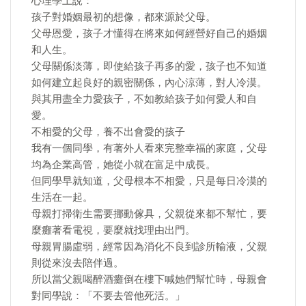
心理學上說：
孩子對婚姻最初的想像，都來源於父母。
父母恩愛，孩子才懂得在將來如何經營好自己的婚姻
和人生。
父母關係淡薄，即使給孩子再多的愛，孩子也不知道
如何建立起良好的親密關係，內心涼薄，對人冷漠。
與其用盡全力愛孩子，不如教給孩子如何愛人和自
愛。
不相愛的父母，養不出會愛的孩子
我有一個同學，有著外人看來完整幸福的家庭，父母
均為企業高管，她從小就在富足中成長。
但同學早就知道，父母根本不相愛，只是每日冷漠的
生活在一起。
母親打掃衛生需要挪動傢具，父親從來都不幫忙，要
麼癱著看電視，要麼就找理由出門。
母親胃腸虛弱，經常因為消化不良到診所輸液，父親
則從來沒去陪伴過。
所以當父親喝醉酒癱倒在樓下喊她們幫忙時，母親會
對同學說：「不要去管他死活。」