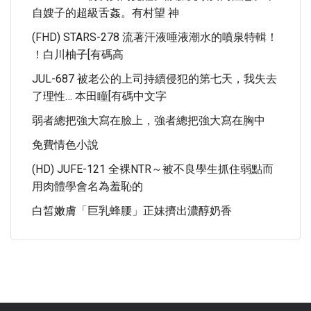
自嫂子的超級舌姦。有村望 神
(FHD) STARS-278 流著汗液唾液潮水的噴泉特輯！
！白川柚子[有碼高
JUL-687 被老公的上司持續侵犯的第七天，我失去
了理性… 本田瞳[有碼中文字
弱者總把強大寫在臉上，強者總把強大寫在胸中
免費情色小說
(HD) JUFE-121 全裸NTR～被不良學生抓住弱點而
用肉體學會名為羞恥的
白皙嫩膚「巨乳蜂腰」正妹擠出濃醇奶香