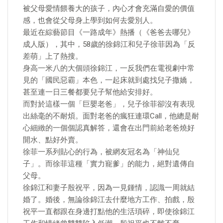
被父母愛情餵養大的孩子，內心才會充滿自愛的價值
感，也會從父母身上學到如何去愛別人。
最近在綜藝節目《一路成年》熱播（《爸爸去哪兒》
成人版），其中，58歲的徐錦江和兒子徐菲因為「反
差萌」上了熱搜。
身高一米八的大個頭徐錦江，一反我們在電視劇中常
見的「國民惡霸」本色，一起床就到處找兒子撒嬌，
甚至連一日三餐都要兒子幫他給安排好。
而對於這樣一個「巨嬰老爸」，兒子徐菲卻沒有表現
出絲毫的不耐煩。面對老爸的瘋狂連環Call，他總是耐
心細緻的一個個認真解答，還會在出門前給老爸燒好
開水、點好外賣。
徐菲一系列貼心的行為，被網友冠名為「神仙兒
子」。而徐菲這種「實力寵爹」的能力，絕對遺傳自
父母。
徐錦江和妻子殷祝平，因為一見鍾情，認識一周就結
婚了。婚後，無論徐錦江去什麼地方工作、拍戲，殷
祝平一直都跟在身邊打點他的生活瑣碎，即使徐錦江