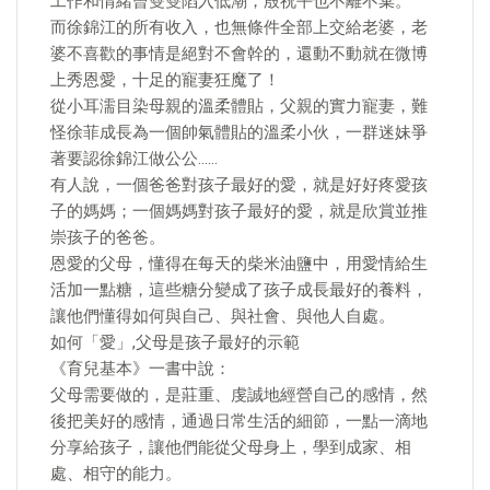
工作和情緒曾雙雙陷入低潮，殷祝平也不離不棄。
而徐錦江的所有收入，也無條件全部上交給老婆，老
婆不喜歡的事情是絕對不會幹的，還動不動就在微博
上秀恩愛，十足的寵妻狂魔了！
從小耳濡目染母親的溫柔體貼，父親的實力寵妻，難
怪徐菲成長為一個帥氣體貼的溫柔小伙，一群迷妹爭
著要認徐錦江做公公……
有人說，一個爸爸對孩子最好的愛，就是好好疼愛孩
子的媽媽；一個媽媽對孩子最好的愛，就是欣賞並推
崇孩子的爸爸。
恩愛的父母，懂得在每天的柴米油鹽中，用愛情給生
活加一點糖，這些糖分變成了孩子成長最好的養料，
讓他們懂得如何與自己、與社會、與他人自處。
如何「愛」,父母是孩子最好的示範
《育兒基本》一書中說：
父母需要做的，是莊重、虔誠地經營自己的感情，然
後把美好的感情，通過日常生活的細節，一點一滴地
分享給孩子，讓他們能從父母身上，學到成家、相
處、相守的能力。