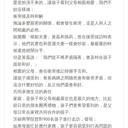
愛是扮演不來的，讓孩子看到父母相親相愛，我們不
妨這樣做：
衝突後及時和解
無論多麼親密的關係，都會發生衝突，這是人與人之
間相處的必然。
娛樂圈「模範夫妻」黃磊和孫莉，曾在接受採訪時表
示，他們其實也和普通夫妻一樣會吵架，最嚴重的時
候還曾經鬧分手。
但是黃磊說：「我們從不將矛盾隔夜，會及時在孩子
面前和好。」
相愛的父母，會在衝突後記得握手言和。
讓孩子感受到：爸爸媽媽之間雖然會有衝突矛盾，但
這沒什麼好怕的，反正他們還會和好。
共同承擔生活的責任
家庭，是孩子和父母相處最近也是最久的地方。比起
節日里的朋友圈秀禮物，孩子們更希望看到的，是父
母日常在家裡共同合作的樣子。
沃頓商學院曾對900名孩子進行走訪，發現：
如果母親忙於應付家務，孩子更容易受到行為問題的